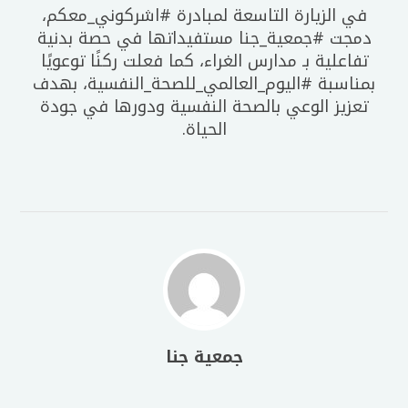
في الزيارة التاسعة لمبادرة #اشركوني_معكم،
دمجت #جمعية_جنا مستفيداتها في حصة بدنية
تفاعلية بـ مدارس الغراء، كما فعلت ركنًا توعويًا
بمناسبة #اليوم_العالمي_للصحة_النفسية، بهدف
تعزيز الوعي بالصحة النفسية ودورها في جودة
الحياة.
جمعية جنا