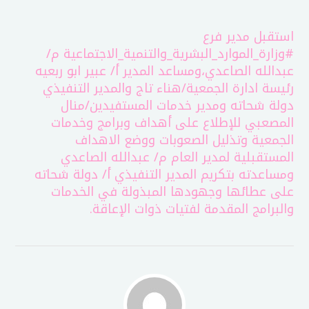
استقبل مدير فرع
#وزارة_الموارد_البشرية_والتنمية_الاجتماعية
م/
عبدالله الصاعدي،ومساعد المدير أ/ عبير ابو ربعيه
رئيسة ادارة الجمعية/هناء تاج والمدير التنفيذي
دولة شحاته ومدير خدمات المستفيدين/منال
المصعبي للإطلاع على أهداف وبرامج وخدمات
الجمعية وتذليل الصعوبات ووضع الاهداف
المستقبلية
لمدير العام م/ عبدالله الصاعدي
ومساعدته بتكريم المدير التنفيذي أ/ دولة شحاته
على عطائها وجهودها المبذولة في الخدمات
والبرامج المقدمة لفتيات ذوات الإعاقة.