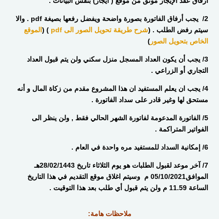
ارفاق عقد الإيجار موثق من موقع ( ايجار) بنفس البيانات .
2/ يجب أرفاق الفاتورة بصورة واضحة ويفضل رفعها بصيغة p
df
. والا
سيتم رفض الطلب . (
شرح طريقة تحويل الصور الى pdf
) (
الموقع
الخاص بتحويل الصور
)
3/ يجب أن يكون العداد المسجل منزل سكني ولن يتم قبول العداد
التجاري أو الزراعي .
4/ يجب ان يعلم المستفيد ان هذا المشروع مقدم من زكاة المال و أنه
مستحق لها وغير قادر على سداد الفاتورة .
5/ الفاتورة المدعومة لفاتورة الشهر الحالي فقط , ولن ينظر الى
الفواتير المتراكمة .
6/ إمكانية السداد للمستفيد مره واحدة في العام .
7/ آخر موعد لقبول الطلبات هو يوم الثلاثاء تاريخ 28/02/1443هـ
الموافق05/10/2021 م وسيتم اغلاق موقع التقديم في هذا التاريخ
الساعة 11.59 م ولن يتم قبول أي طلب بعد هذا التوقيت .
ملاحظات هامة: