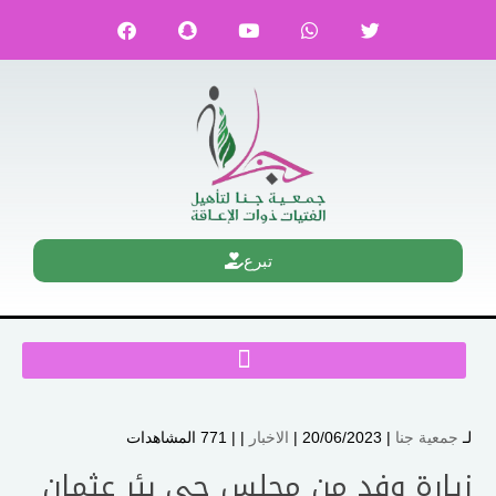
تبرع
لـ
جمعية جنا
| 20/06/2023 |
الاخبار
| |
771 المشاهدات
زيارة وفد من مجلس حي بئر عثمان