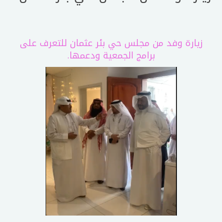
زيارة وفد من مجلس حي بئر عثمان للتعرف على
برامج الجمعية ودعمها.