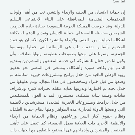
اما بعد:
إن حماية الانسان من العنف والإيذاء والتشرد تعد من أهم اولويات
المجتمعات المتقدمة؛ للمحافظة على البناء الاجتماعي السليم
للدولة، وقد حرصت المملكة العربية السعودية بقيادة خادم الحرمين
الشريفين –حفظه الله– على حماية الانسان وتقديم الدعم له بكافة
اشكاله لحمايته من العنف والإيذاء والتشرد لكون الانسان هو عماد
المجتمع وأساس تقدمه، تلك هي الرسالة التي حملها مؤسسوا
الجمعية، وسرنا على نهجها بطموحات عظيمة، ونوايا صادقة، وأن
يكون لنا دور فعال للمشاركة في خدمة المعنفين والمشردين وتقديم
الدعم لهم بكافة صوره وأشكاله، ونسعى في المضي نحو تحقيق
رؤية الوطن الثاقبة من خلال برامج ومشروعات خيرية متكاملة تم
وضعها من قبل خبراء ومتخصصون في هذا المجال، ويتم تطبيقها من
خلال نخبة تم اختيارها وتدريبها بعناية مثقله بخبرات كبيرة وبإشراف
قيادات وطنية شابة متمكنة، مستمرون لمد يد العون للمستفيدين
من خلال برامجنا ومشروعاتنا الخيرية المتعددة مسترشدين بالأنظمة
التي وضعتها الدولة لمحاربة هذه الظواهر ومنها نظام حماية الطفل،
ونظام حقوق كبار السن ورعايتهم، ونظام الحماية من الإيذاء
والأنظمة الأخرى ذات العلاقة بعمل الجمعية، كما تعمل على تأهيل
المعنفين والمشردين وادماجهم في المجتمع بالتعاون مع الجهات ذات