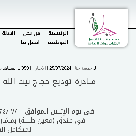
الرئيسية
من نحن
الادلة 
التوظيف
اتصل بنا
لـ
جمعية جنا
| 25/07/2024 |
الاخبار
| |
1٬059 المشاهدات
مبادرة توديع حجاج بيت الله
في يوم الإثنين الموافق ١ /٧ /٢٠٢٤ م تختتم
في فندق (معين طيبة) بمشارك
المتكامل الت