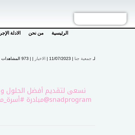
الرئيسية
من نحن
الادلة الإجر
لـ
جمعية جنا
| 11/07/2023 |
الاخبار
| |
973 المشاهدات
نسعى لتقديم أفضل الحلول والط
@snadprogram
مبادرة
#أسرة_م