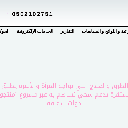
0502102751
ائية و اللوائح و السياسات
التقارير
الخدمات الإلكترونية
الحوك
رق والعلاج التي تواجه المرأة والأسرة يطلق 
ستقرة
بدعم سخي نساهم به عبر مشروع “منتجون
ذوات الإعاقة